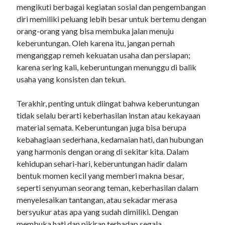
mengikuti berbagai kegiatan sosial dan pengembangan
เว็บสล็อต
diri memiliki peluang lebih besar untuk bertemu dengan
orang-orang yang bisa membuka jalan menuju
เว็บตรง
keberuntungan. Oleh karena itu, jangan pernah
togel online
menganggap remeh kekuatan usaha dan persiapan;
karena sering kali, keberuntungan menunggu di balik
slot gacor
usaha yang konsisten dan tekun.
sbobet
Terakhir, penting untuk diingat bahwa keberuntungan
judi bola
tidak selalu berarti keberhasilan instan atau kekayaan
material semata. Keberuntungan juga bisa berupa
kebahagiaan sederhana, kedamaian hati, dan hubungan
yang harmonis dengan orang di sekitar kita. Dalam
kehidupan sehari-hari, keberuntungan hadir dalam
bentuk momen kecil yang memberi makna besar,
seperti senyuman seorang teman, keberhasilan dalam
menyelesaikan tantangan, atau sekadar merasa
bersyukur atas apa yang sudah dimiliki. Dengan
membuka hati dan pikiran terhadap segala