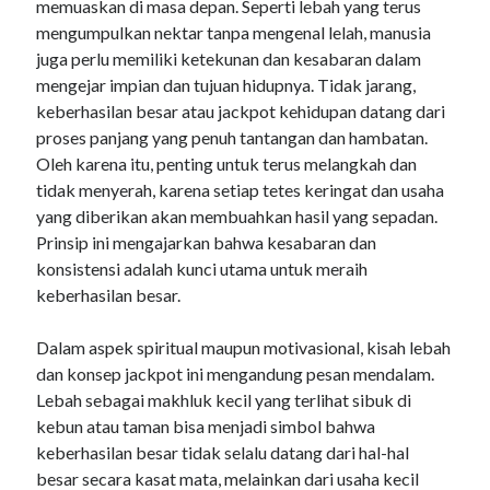
memuaskan di masa depan. Seperti lebah yang terus
カジノアプリ
mengumpulkan nektar tanpa mengenal lelah, manusia
juga perlu memiliki ketekunan dan kesabaran dalam
slot
mengejar impian dan tujuan hidupnya. Tidak jarang,
slot gacor
keberhasilan besar atau jackpot kehidupan datang dari
proses panjang yang penuh tantangan dan hambatan.
deneme bonusu veren siteler
Oleh karena itu, penting untuk terus melangkah dan
slot
tidak menyerah, karena setiap tetes keringat dan usaha
yang diberikan akan membuahkan hasil yang sepadan.
slot gacor
Prinsip ini mengajarkan bahwa kesabaran dan
konsistensi adalah kunci utama untuk meraih
keberhasilan besar.
sideside
Dalam aspek spiritual maupun motivasional, kisah lebah
slot online
dan konsep jackpot ini mengandung pesan mendalam.
Lebah sebagai makhluk kecil yang terlihat sibuk di
slot
kebun atau taman bisa menjadi simbol bahwa
slot
keberhasilan besar tidak selalu datang dari hal-hal
besar secara kasat mata, melainkan dari usaha kecil
สล็อตเว็บตรง