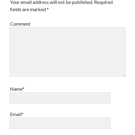
Your email address will not be published.
Required
fields are marked
*
Comment
Name*
Email*