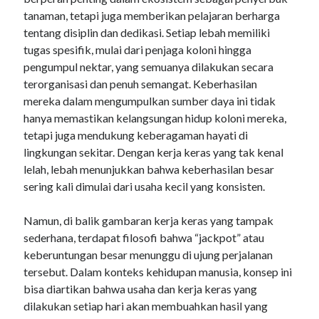
tanaman, tetapi juga memberikan pelajaran berharga
tentang disiplin dan dedikasi. Setiap lebah memiliki
Recent Comments
tugas spesifik, mulai dari penjaga koloni hingga
No comments to show.
pengumpul nektar, yang semuanya dilakukan secara
terorganisasi dan penuh semangat. Keberhasilan
mereka dalam mengumpulkan sumber daya ini tidak
Sidebar/Blogroll
hanya memastikan kelangsungan hidup koloni mereka,
slot gacor maxwin
tetapi juga mendukung keberagaman hayati di
lingkungan sekitar. Dengan kerja keras yang tak kenal
slot gacor
lelah, lebah menunjukkan bahwa keberhasilan besar
slot gacor
sering kali dimulai dari usaha kecil yang konsisten.
slot gacor
Namun, di balik gambaran kerja keras yang tampak
slot gacor
sederhana, terdapat filosofi bahwa “jackpot” atau
keberuntungan besar menunggu di ujung perjalanan
slot gacor
tersebut. Dalam konteks kehidupan manusia, konsep ini
สล็อตเว็บตรง
bisa diartikan bahwa usaha dan kerja keras yang
dilakukan setiap hari akan membuahkan hasil yang
suletoto