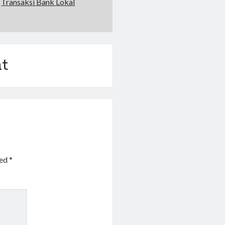
Transaksi Bank Lokal
t
ked
*