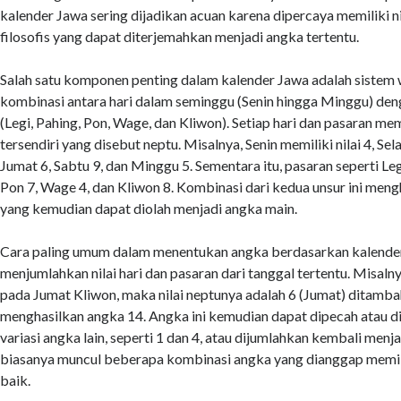
kalender Jawa sering dijadikan acuan karena dipercaya memiliki ni
filosofis yang dapat diterjemahkan menjadi angka tertentu.
Salah satu komponen penting dalam kalender Jawa adalah sistem 
kombinasi antara hari dalam seminggu (Senin hingga Minggu) de
(Legi, Pahing, Pon, Wage, dan Kliwon). Setiap hari dan pasaran memi
tersendiri yang disebut neptu. Misalnya, Senin memiliki nilai 4, Sel
Jumat 6, Sabtu 9, dan Minggu 5. Sementara itu, pasaran seperti Legi
Pon 7, Wage 4, dan Kliwon 8. Kombinasi dari kedua unsur ini meng
yang kemudian dapat diolah menjadi angka main.
Cara paling umum dalam menentukan angka berdasarkan kalende
menjumlahkan nilai hari dan pasaran dari tanggal tertentu. Misalnya
pada Jumat Kliwon, maka nilai neptunya adalah 6 (Jumat) ditamba
menghasilkan angka 14. Angka ini kemudian dapat dipecah atau d
variasi angka lain, seperti 1 dan 4, atau dijumlahkan kembali menjad
biasanya muncul beberapa kombinasi angka yang dianggap memili
baik.