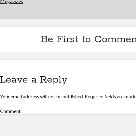
Megaways
Be First to Commen
Leave a Reply
Your email address will not be published.
Required fields are mar
Comment