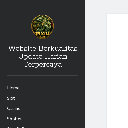
Website Berkualitas
Update Harian
Terpercaya
Home
Slot
Casino
Sbobet