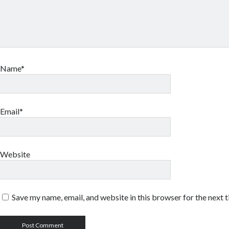
Name*
Email*
Website
Save my name, email, and website in this browser for the next 