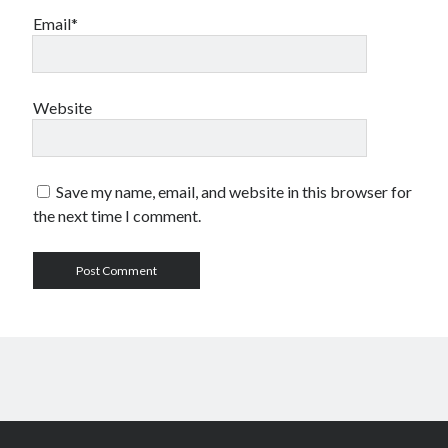
Email*
Website
Save my name, email, and website in this browser for
the next time I comment.