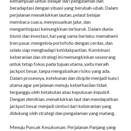
kemampuan untuk belajar dari pengalaman dan
beradaptasi dengan situasi yang berubah-ubah. Dalam
perjalanan menaklukkan lautan, pelaut belajar
membaca cuaca, menyesuaikan jalur, dan
mengantisipasi kemungkinan terburuk. Dalam dunia
bisnis dan investasi, hal yang sama berlaku: memahami
tren pasar, mengelola portofolio dengan cerdas, dan
selalu siap menghadapi ketidakpastian. Kombinasi
keberanian dan strategi ini memungkinkan seseorang
untuk tetap fokus pada tujuan utama, yaitu meraih
jackpot besar, tanpa mengabaikan risiko yang ada.
Dalam prosesnya, ketekunan dan disiplin menjadi kunci
utama agar perjalanan menuju keberhasilan tidak
terganggu oleh ketakutan atau keputusan impulsif.
Dengan demikian, menaklukkan laut dan mendapatkan
jackpot besar menjadi simbol dari keberanian yang
didukung oleh strategi dan pengalaman yang matang.
Menuju Puncak Kesuksesan: Perjalanan Panjang yang