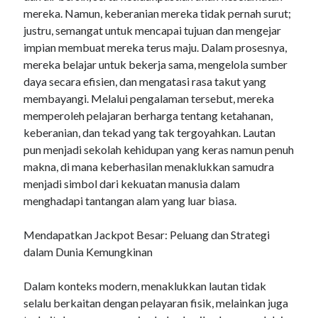
mereka. Namun, keberanian mereka tidak pernah surut;
カジノアプリ
justru, semangat untuk mencapai tujuan dan mengejar
slot
impian membuat mereka terus maju. Dalam prosesnya,
mereka belajar untuk bekerja sama, mengelola sumber
slot gacor
daya secara efisien, dan mengatasi rasa takut yang
deneme bonusu veren siteler
membayangi. Melalui pengalaman tersebut, mereka
memperoleh pelajaran berharga tentang ketahanan,
slot
keberanian, dan tekad yang tak tergoyahkan. Lautan
slot gacor
pun menjadi sekolah kehidupan yang keras namun penuh
makna, di mana keberhasilan menaklukkan samudra
menjadi simbol dari kekuatan manusia dalam
menghadapi tantangan alam yang luar biasa.
sideside
Mendapatkan Jackpot Besar: Peluang dan Strategi
slot online
dalam Dunia Kemungkinan
slot
Dalam konteks modern, menaklukkan lautan tidak
slot
selalu berkaitan dengan pelayaran fisik, melainkan juga
สล็อตเว็บตรง