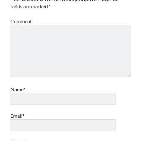
fields are marked
*
Comment
Name*
Email*