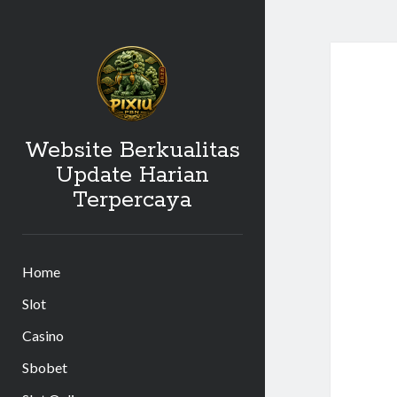
Website Berkualitas
Update Harian
Terpercaya
Home
Slot
Casino
Sbobet