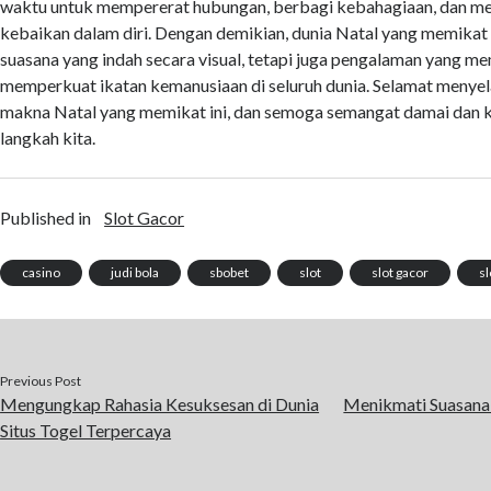
waktu untuk mempererat hubungan, berbagi kebahagiaan, dan men
kebaikan dalam diri. Dengan demikian, dunia Natal yang memikat
suasana yang indah secara visual, tetapi juga pengalaman yang m
memperkuat ikatan kemanusiaan di seluruh dunia. Selamat menye
makna Natal yang memikat ini, dan semoga semangat damai dan ka
langkah kita.
Published in
Slot Gacor
casino
judi bola
sbobet
slot
slot gacor
sl
Previous Post
Mengungkap Rahasia Kesuksesan di Dunia
Menikmati Suasana N
Situs Togel Terpercaya