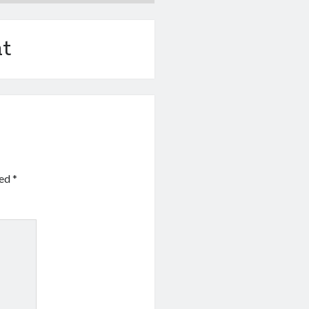
t
ked
*