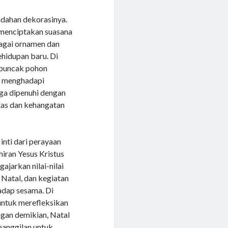
ndahan dekorasinya.
 menciptakan suasana
bagai ornamen dan
ehidupan baru. Di
i puncak pohon
m menghadapi
uga dipenuhi dengan
tas dan kehangatan
inti dari perayaan
hiran Yesus Kristus
jarkan nilai-nilai
 Natal, dan kegiatan
hadap sesama. Di
untuk merefleksikan
gan demikian, Natal
panggilan untuk