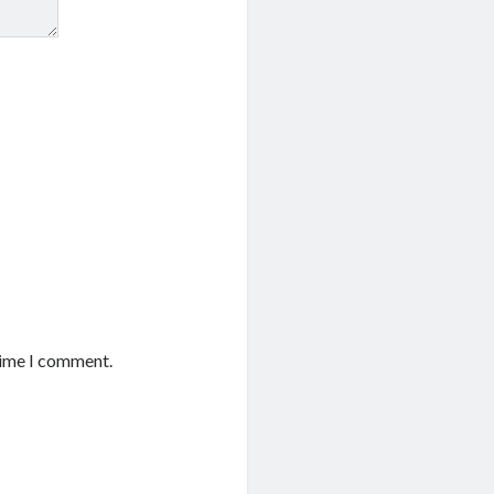
time I comment.