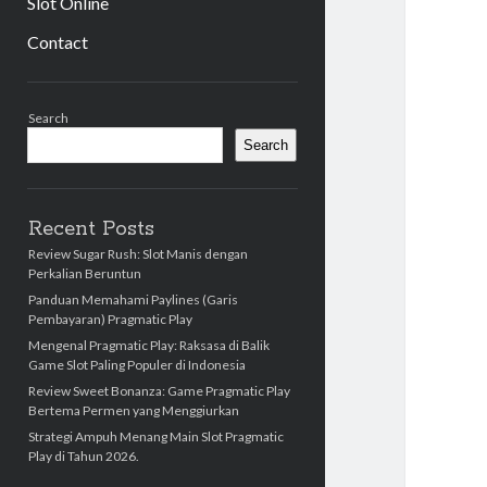
Slot Online
Contact
Sidebar
Search
Search
Recent Posts
Review Sugar Rush: Slot Manis dengan
Perkalian Beruntun
Panduan Memahami Paylines (Garis
Pembayaran) Pragmatic Play
Mengenal Pragmatic Play: Raksasa di Balik
Game Slot Paling Populer di Indonesia
Review Sweet Bonanza: Game Pragmatic Play
Bertema Permen yang Menggiurkan
Strategi Ampuh Menang Main Slot Pragmatic
Play di Tahun 2026.