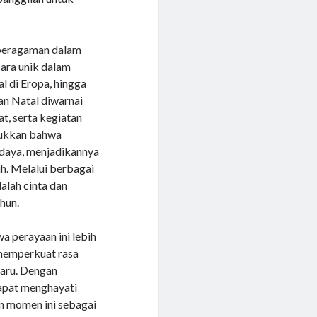
eberagaman dalam
cara unik dalam
l di Eropa, hingga
aan Natal diwarnai
t, serta kegiatan
jukkan bahwa
daya, menjadikannya
h. Melalui berbagai
dalah cinta dan
hun.
a perayaan ini lebih
 memperkuat rasa
aru. Dengan
dapat menghayati
an momen ini sebagai