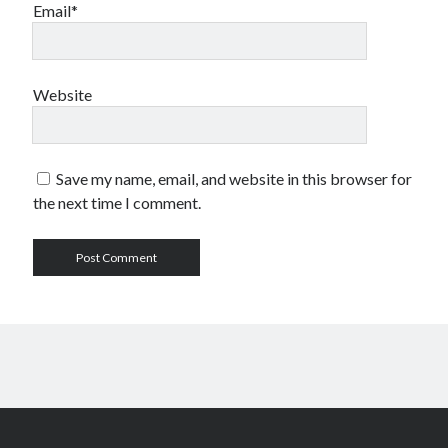
Email*
Website
Save my name, email, and website in this browser for
the next time I comment.