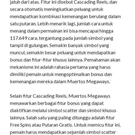
jatuh dari atas. Fitur ini disebut Cascading Reels, dan
suletoto
secara otomatis meningkatkan peluang untuk
カジノアプリ
mendapatkan kombinasi kemenangan berulang dalam
satu putaran. Lebih menarik lagi, jumlah cara untuk
slot
menang dalam permainan ini bisa mencapai hingga
slot gacor
117.649 cara, tergantung pada jumlah simbol yang
tampil di gulungan. Semakin banyak simbol yang
deneme bonusu veren siteler
muncul, semakin besar peluang untuk mendapatkan
slot
bonus dan fitur-fitur khusus lainnya. Pemahaman akan
mekanisme ini adalah rahasia pertama yang harus
slot gacor
dimiliki pemain untuk mengoptimalkan bonus dan
kemenangan mereka dalam Muertos Megaways.
sideside
Selain fitur Cascading Reels, Muertos Megaways
menawarkan berbagai fitur bonus yang dapat
slot online
diaktifkan melalui simbol scatter dan simbol khusus
slot
lainnya. Salah satu yang paling ditunggu adalah fitur
Free Spins atau Putaran Gratis. Untuk memicu fitur ini,
slot
pemain harus mendapatkan sejumlah simbol scatter