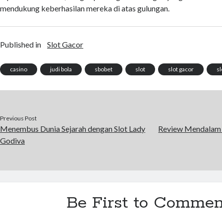
mendukung keberhasilan mereka di atas gulungan.
Published in
Slot Gacor
casino
judi bola
sbobet
slot
slot gacor
sl
Previous Post
Menembus Dunia Sejarah dengan Slot Lady
Review Mendalam 
Godiva
Be First to Commen