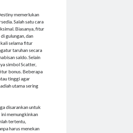
Destiny memerlukan
sedia. Salah satu cara
simal. Biasanya, fitur
 di gulungan, dan
ali selama fitur
ngatur taruhan secara
bisan saldo. Selain
ya simbol Scatter,
itur bonus. Beberapa
au tinggi agar
adiah utama sering
uga disarankan untuk
ur ini memungkinkan
lah tertentu,
anpa harus menekan