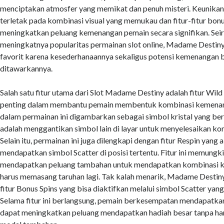
menciptakan atmosfer yang memikat dan penuh misteri. Keunikan 
terletak pada kombinasi visual yang memukau dan fitur-fitur bon
meningkatkan peluang kemenangan pemain secara signifikan. Sei
meningkatnya popularitas permainan slot online, Madame Destiny
favorit karena kesederhanaannya sekaligus potensi kemenangan 
ditawarkannya.
Salah satu fitur utama dari Slot Madame Destiny adalah fitur Wil
penting dalam membantu pemain membentuk kombinasi kemenan
dalam permainan ini digambarkan sebagai simbol kristal yang bers
adalah menggantikan simbol lain di layar untuk menyelesaikan k
Selain itu, permainan ini juga dilengkapi dengan fitur Respin yang 
mendapatkan simbol Scatter di posisi tertentu. Fitur ini memung
mendapatkan peluang tambahan untuk mendapatkan kombinasi 
harus memasang taruhan lagi. Tak kalah menarik, Madame Desti
fitur Bonus Spins yang bisa diaktifkan melalui simbol Scatter yan
Selama fitur ini berlangsung, pemain berkesempatan mendapatkan
dapat meningkatkan peluang mendapatkan hadiah besar tanpa ha