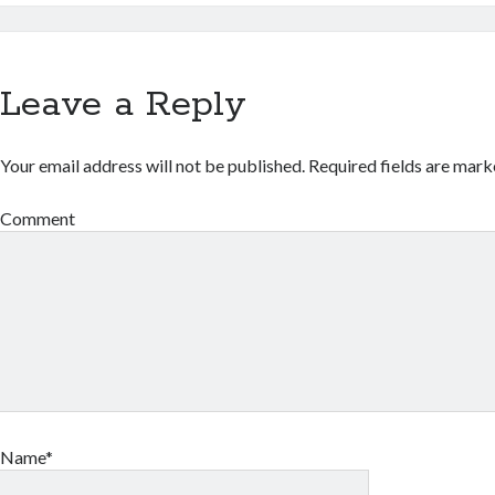
Leave a Reply
Your email address will not be published.
Required fields are mar
Comment
Name*