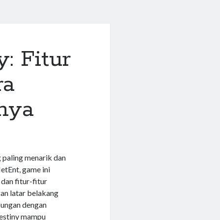
: Fitur
ra
nya
g paling menarik dan
etEnt, game ini
an fitur-fitur
an latar belakang
bungan dengan
 Destiny mampu