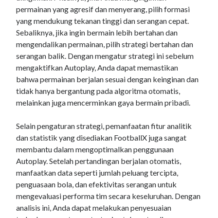
permainan yang agresif dan menyerang, pilih formasi
カジノアプリ
yang mendukung tekanan tinggi dan serangan cepat.
slot
Sebaliknya, jika ingin bermain lebih bertahan dan
mengendalikan permainan, pilih strategi bertahan dan
slot gacor
serangan balik. Dengan mengatur strategi ini sebelum
deneme bonusu veren siteler
mengaktifkan Autoplay, Anda dapat memastikan
bahwa permainan berjalan sesuai dengan keinginan dan
slot
tidak hanya bergantung pada algoritma otomatis,
slot gacor
melainkan juga mencerminkan gaya bermain pribadi.
Selain pengaturan strategi, pemanfaatan fitur analitik
dan statistik yang disediakan FootballX juga sangat
sideside
membantu dalam mengoptimalkan penggunaan
Autoplay. Setelah pertandingan berjalan otomatis,
slot online
manfaatkan data seperti jumlah peluang tercipta,
slot
penguasaan bola, dan efektivitas serangan untuk
mengevaluasi performa tim secara keseluruhan. Dengan
slot
analisis ini, Anda dapat melakukan penyesuaian
สล็อตเว็บตรง