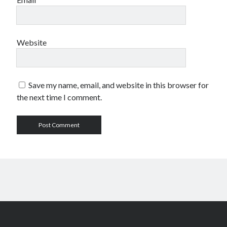
Website
Save my name, email, and website in this browser for
the next time I comment.