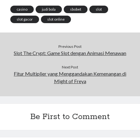
casino
judi bola
sbobet
slot
slot gacor
slot online
Previous Post
Slot The Crypt: Game Slot dengan Animasi Menawan
Next Post
Fitur Multiplier yang Menggandakan Kemenangan di
Might of Freya
Be First to Comment