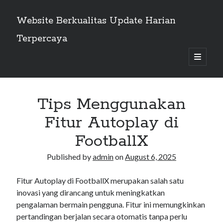
Website Berkualitas Update Harian
Terpercaya
open
primary
Sidebar
menu
Search
Search
Tips Menggunakan
Fitur Autoplay di
Recent Posts
FootballX
Review Sugar Rush: Slot Manis dengan Perkalian Beruntun
Published by
admin
on
August 6, 2025
Panduan Memahami Paylines (Garis Pembayaran) Pragmatic Play
Mengenal Pragmatic Play: Raksasa di Balik Game Slot Paling Populer di
Indonesia
Fitur Autoplay di FootballX merupakan salah satu
Review Sweet Bonanza: Game Pragmatic Play Bertema Permen yang
inovasi yang dirancang untuk meningkatkan
Menggiurkan
pengalaman bermain pengguna. Fitur ini memungkinkan
Strategi Ampuh Menang Main Slot Pragmatic Play di Tahun 2026.
pertandingan berjalan secara otomatis tanpa perlu